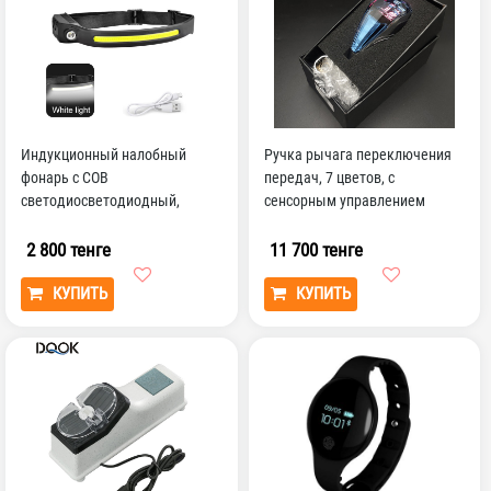
Индукционный налобный
Ручка рычага переключения
фонарь с COB
передач, 7 цветов, с
светодиосветодиодный,
сенсорным управлением
головсветильник фонарь с
зарядкой чер...
2 800 тенге
11 700 тенге
КУПИТЬ
КУПИТЬ