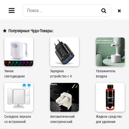
Популярные Чудо-Товары:
Умная
Зарядное
Увлажнитель
светодиодная
устройство с 4
воздуха
подсветка для
USB-портами, 3,0 А
антигравитационный,
домашнего туалета,
580 мл, 3 режима
светильник с
пассивным ИК
датчиком
движени...
Складное зеркало
Автоматический
Жидкое средство
со встроенной
электрический
для удаления
подсветкой,
прибор для
загрязнений