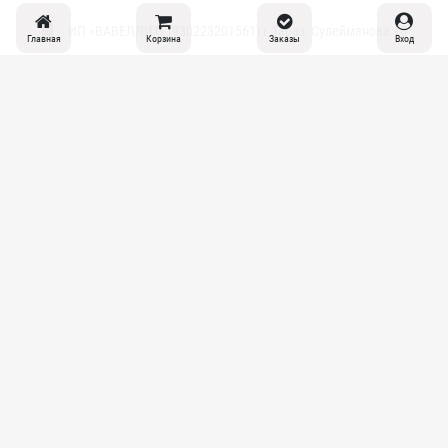
ИП «ВAВЕЛЛИT» (930223201561) г.Тараз, Сулейманова 16
Главная
Корзина
Заказы
Вход
support@vavellit.com
+7 777 141-8008
© 2026 Copyright:
VAVELLIT.COM
Политика конфиденциальности
support@vavellit.com