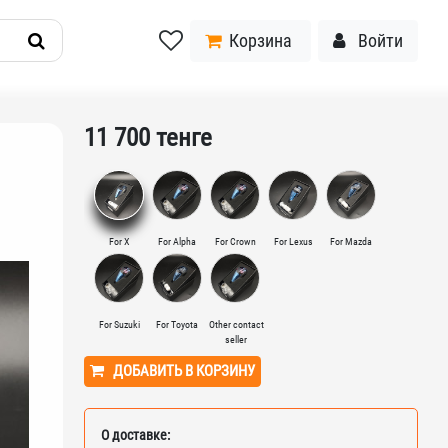
Корзина
Войти
11 700
тенге
For X
For Alpha
For Crown
For Lexus
For Mazda
For Suzuki
For Toyota
Other contact
seller
ДОБАВИТЬ В КОРЗИНУ
О доставке: