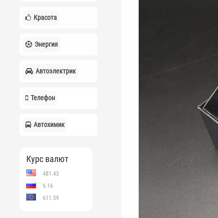
Красота
Энергия
Автоэлектрик
Телефон
Автохимик
Курс валют
481.43
6.16
611.59