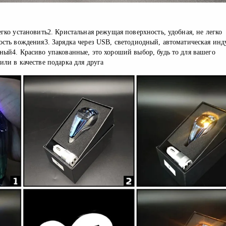
гко установить2. Кристальная режущая поверхность, удобная, не легко 
ость вождения3. Зарядка через USB, светодиодный, автоматическая инду
ный4. Красиво упакованные, это хороший выбор, будь то для вашего 
или в качестве подарка для друга