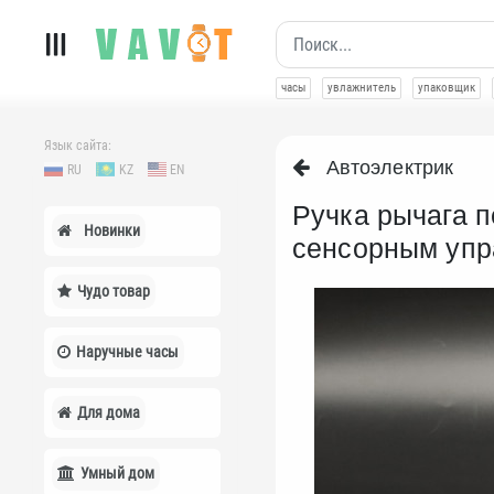
часы
увлажнитель
упаковщик
Язык сайта:
Автоэлектрик
RU
KZ
EN
Ручка рычага п
Новинки
сенсорным уп
Чудо товар
Наручные часы
Для дома
Умный дом