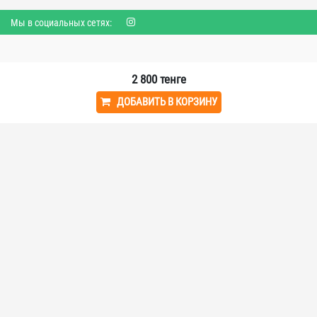
Мы в социальных сетях:
VAVELLIT - ПОКУПАЙТЕ ЛЕГКО!
2 800
тенге
ДОБАВИТЬ В КОРЗИНУ
У нас вы найдете часы, электронику и многое другое - все, что нужно
для вашей жизни!
О КОМПАНИИ
Главная
Заработать
Соглашение