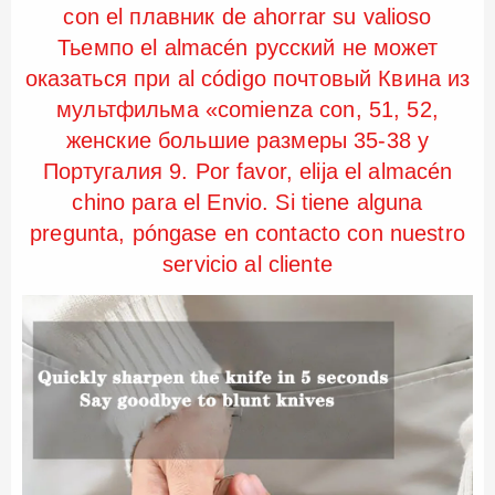
con el плавник de ahorrar su valioso
Тьемпо el almacén русский не может
оказаться при al código почтовый Квина из
мультфильма «comienza con, 51, 52,
женские большие размеры 35-38 y
Португалия 9. Por favor, elija el almacén
chino para el Envio. Si tiene alguna
pregunta, póngase en contacto con nuestro
servicio al cliente