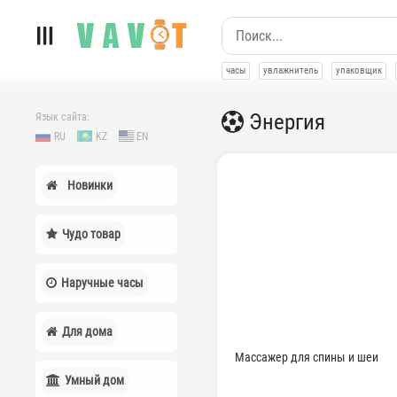
часы
увлажнитель
упаковщик
Энергия
Язык сайта:
RU
KZ
EN
Новинки
Чудо товар
Наручные часы
Для дома
Массажер для спины и шеи
Умный дом