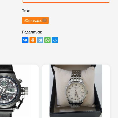
Теги:
#Хит-продаж
11
Поделиться: