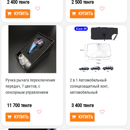
п...
2 400 тенге
2 500 тенге
КУПИТЬ
КУПИТЬ
Ручка рычага переключения
2 в 1 Автомобильный
передач, 7 цветов, с
солнцезащитный зонт,
сенсорным управлением
автомобильный
солнцезащитный зонт, зонт,
летняя интер...
11 700 тенге
3 400 тенге
КУПИТЬ
КУПИТЬ