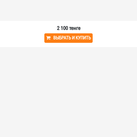
2 100
тенге
Мы в социальных сетях:
ВЫБРАТЬ И КУПИТЬ
VAVELLIT - ПОКУПАЙТЕ ЛЕГКО!
У нас вы найдете часы, электронику и многое другое - все, что нужно
для вашей жизни!
О КОМПАНИИ
Главная