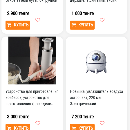
Открыватель бутылок, ручной
держатель для вина, виски,
консервный нож
пива, инструменты для п...
2 900 тенге
1 600 тенге
КУПИТЬ
КУПИТЬ
Устройство для приготовления
Новинка, увлажнитель воздуха
колбасок, устройство для
астронавт, 220 мл,
приготовления фрикаделе...
Электрический
фотодиффузор, красочный
фотолюми...
3 000 тенге
7 200 тенге
КУПИТЬ
КУПИТЬ