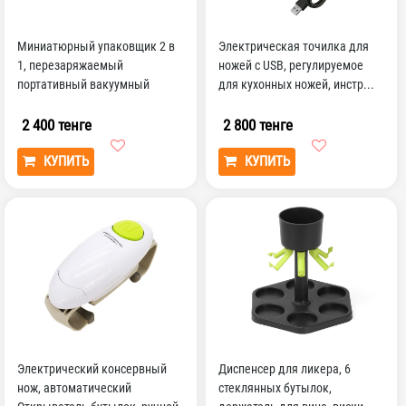
Миниатюрный упаковщик 2 в
Электрическая точилка для
1, перезаряжаемый
ножей с USB, регулируемое
портативный вакуумный
для кухонных ножей, инстр...
Термоупаковщик и резак для
п...
2 400 тенге
2 800 тенге
КУПИТЬ
КУПИТЬ
Электрический консервный
Диспенсер для ликера, 6
нож, автоматический
стеклянных бутылок,