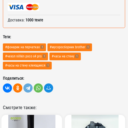
Доставка:
1000 тенге
Теги:
#фонарик на перчатках
#мусоросборник brother
1
1
#чехол nillkin poco x4 pro
#часы на стену
1
1
#часы на стену клеющиеся
1
Поделиться:
Смотрите также: