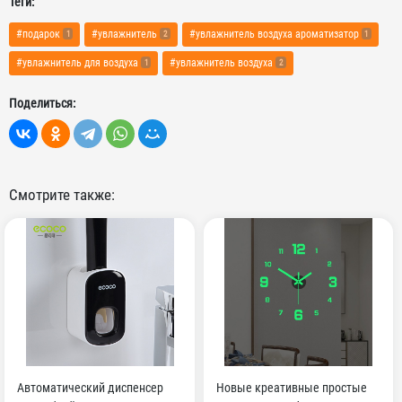
Теги:
#подарок
#увлажнитель
#увлажнитель воздуха ароматизатор
1
2
1
#увлажнитель для воздуха
#увлажнитель воздуха
1
2
Поделиться:
Смотрите также:
Автоматический диспенсер
Новые креативные простые