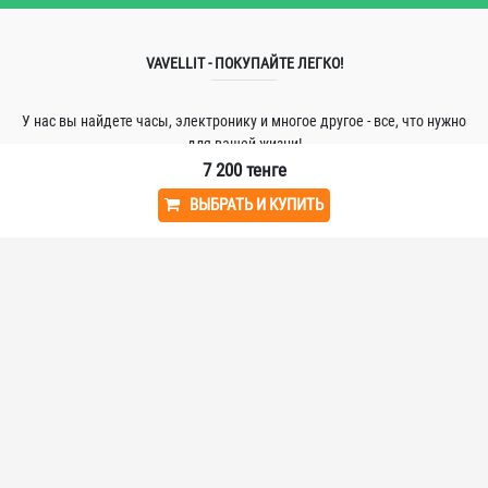
VAVELLIT - ПОКУПАЙТЕ ЛЕГКО!
У нас вы найдете часы, электронику и многое другое - все, что нужно
для вашей жизни!
7 200
тенге
ВЫБРАТЬ И КУПИТЬ
О КОМПАНИИ
Главная
Заработать
Соглашение
ИНФОРМАЦИЯ