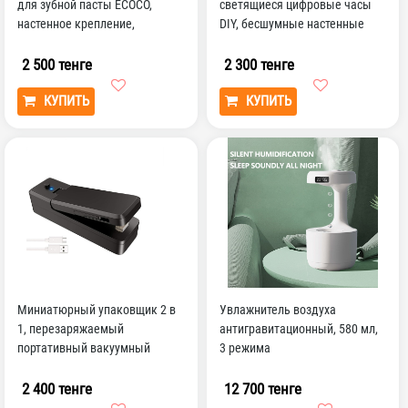
для зубной пасты ECOCO,
светящиеся цифровые часы
настенное крепление,
DIY, бесшумные настенные
аксессуары для ванной ко...
часы для учебы, гос...
2 500 тенге
2 300 тенге
КУПИТЬ
КУПИТЬ
Миниатюрный упаковщик 2 в
Увлажнитель воздуха
1, перезаряжаемый
антигравитационный, 580 мл,
портативный вакуумный
3 режима
Термоупаковщик и резак для
п...
2 400 тенге
12 700 тенге