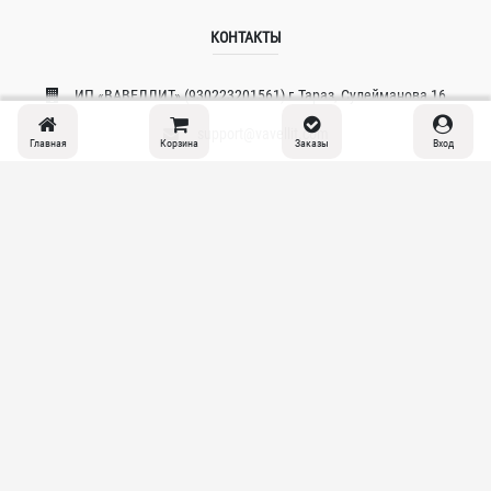
КОНТАКТЫ
ИП «ВAВЕЛЛИT» (930223201561) г.Тараз, Сулейманова 16
support@vavellit.com
Главная
Корзина
Заказы
Вход
+7 777 141-8008
© 2026 Copyright:
VAVELLIT.COM
Политика конфиденциальности
support@vavellit.com