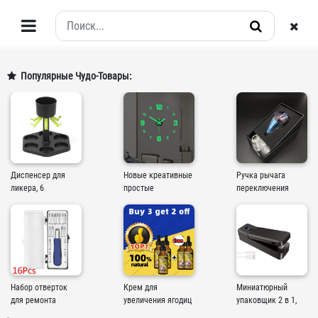
Популярные Чудо-Товары:
Диспенсер для
Новые креативные
Ручка рычага
ликера, 6
простые
переключения
стеклянных
светящиеся
передач, 7 цветов,
бутылок,
цифровые часы
с сенсорным
держатель для
DIY, бесшумные
управлением
вина, виски, пива,
настенные часы
инструменты для
для учебы, гос...
п...
Набор отверток
Крем для
Миниатюрный
для ремонта
увеличения ягодиц
упаковщик 2 в 1,
инструментов 32 в
и бедер
перезаряжаемый