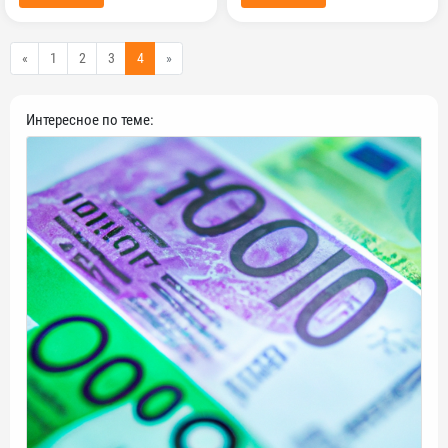
«
1
2
3
4
»
Интересное по теме: