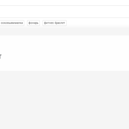
соковыжималка
фонарь
фитнес браслет
т