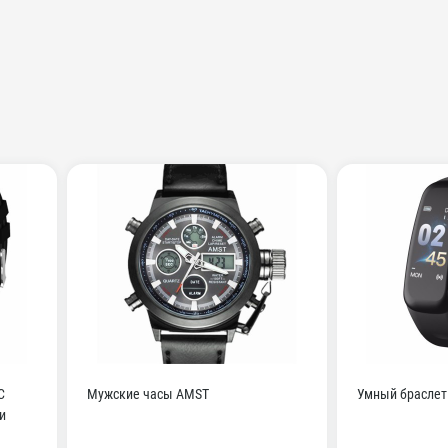
С
Мужские часы AMST
Умный браслет
и