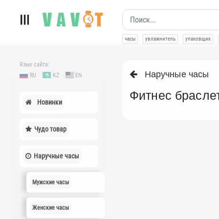
часы
увлажнитель
упаковщик
Язык сайта:
Наручные часы
RU
KZ
EN
Фитнес брасле
Новинки
Чудо товар
Наручные часы
Мужские часы
Женские часы