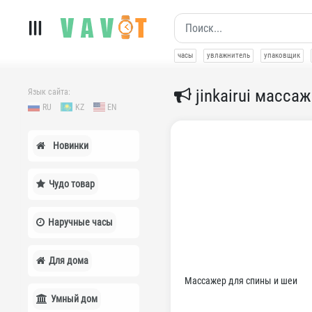
часы
увлажнитель
упаковщик
jinkairui масса
Язык сайта:
RU
KZ
EN
Новинки
Чудо товар
Наручные часы
Для дома
Массажер для спины и шеи
Умный дом