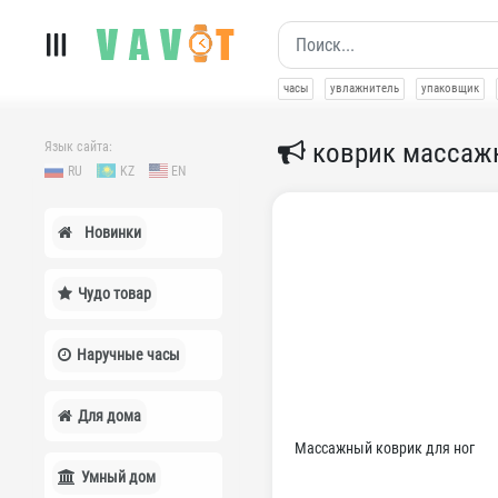
часы
увлажнитель
упаковщик
коврик массаж
Язык сайта:
RU
KZ
EN
Новинки
Чудо товар
Наручные часы
Для дома
Массажный коврик для ног
Умный дом