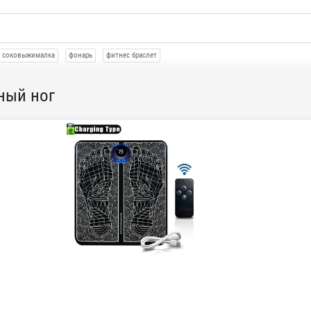
соковыжималка
фонарь
фитнес браслет
ный ног