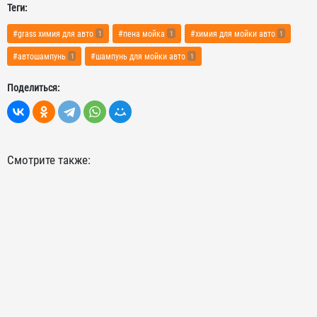
Теги:
#grass химия для авто
#пена мойка
#химия для мойки авто
1
1
1
#автошампунь
#шампунь для мойки авто
1
1
Поделиться:
Смотрите также: