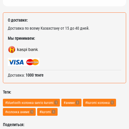
О доставке:
Доставка по всему Казахстану от 15 до 40 дней.
Мы принимаем:
Доставка:
1000 тенге
Теги:
#bluetooth колонка sanrio kuromi
#аниме
#kuromi колонка
1
1
1
#колонка аниме
#kuromi
1
1
Поделиться: