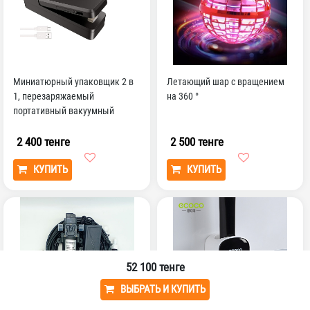
Миниатюрный упаковщик 2 в
Летающий шар с вращением
1, перезаряжаемый
на 360 °
портативный вакуумный
Термоупаковщик и резак для
п...
2 400 тенге
2 500 тенге
КУПИТЬ
КУПИТЬ
52 100
тенге
ВЫБРАТЬ И КУПИТЬ