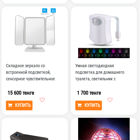
Складное зеркало со
Умная светодиодная
встроенной подсветкой,
подсветка для домашнего
сенсорное чувствительное
туалета, светильник с
2/3X увеличение, косметиче...
пассивным ИК датчиком
движени...
15 600 тенге
1 700 тенге
КУПИТЬ
КУПИТЬ