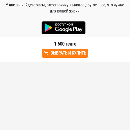
У нас вы найдете часы, электронику и многое другое - все, что нужно
для вашей жизни!
1 600
тенге
О КОМПАНИИ
ВЫБРАТЬ И КУПИТЬ
Главная
Заработать
Соглашение
ИНФОРМАЦИЯ
Гарантии и возврат
Доставка и оплата