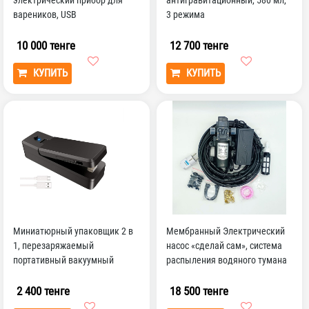
электрический прибор для
антигравитационный, 580 мл,
вареников, USB
3 режима
Перезаряжаемый двойной...
10 000 тенге
12 700 тенге
КУПИТЬ
КУПИТЬ
Миниатюрный упаковщик 2 в
Мембранный Электрический
1, перезаряжаемый
насос «сделай сам», система
портативный вакуумный
распыления водяного тумана
Термоупаковщик и резак для
9 м, 6 насадок
п...
2 400 тенге
18 500 тенге