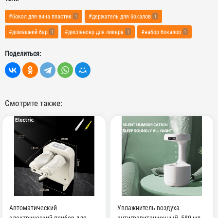
#бокал для вина пластик
#держатель для бокалов
1
1
#домашний бар
#диспенсер для ликера
#набор бокалов
1
1
1
Поделиться:
Смотрите также:
Автоматический
Увлажнитель воздуха