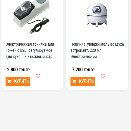
Электрическая точилка для
Новинка, увлажнитель воздуха
ножей с USB, регулируемое
астронавт, 220 мл,
для кухонных ножей, инстр...
Электрический
фотодиффузор, красочный
фотолюми...
2 800 тенге
7 200 тенге
КУПИТЬ
КУПИТЬ