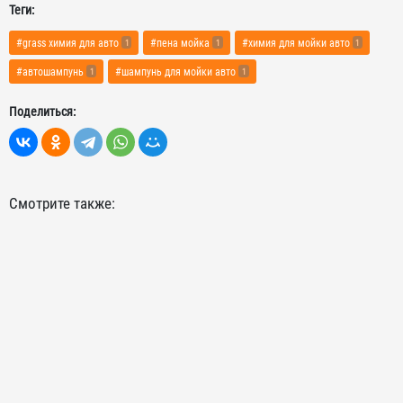
Теги:
#grass химия для авто
#пена мойка
#химия для мойки авто
1
1
1
#автошампунь
#шампунь для мойки авто
1
1
Поделиться:
Смотрите также: