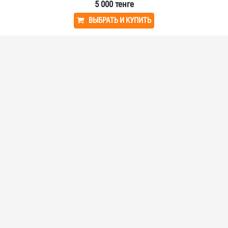
5 000
тенге
ВЫБРАТЬ И КУПИТЬ
Мы в социальных сетях:
VAVELLIT - ПОКУПАЙТЕ ЛЕГКО!
У нас вы найдете часы, электронику и многое другое - все, что нужно
для вашей жизни!
О КОМПАНИИ
Главная
Заработать