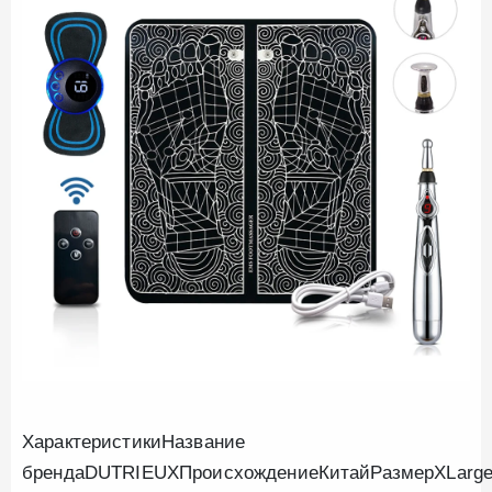
ХарактеристикиНазвание
брендаDUTRIEUXПроисхождениеКитайРазмерXLarg