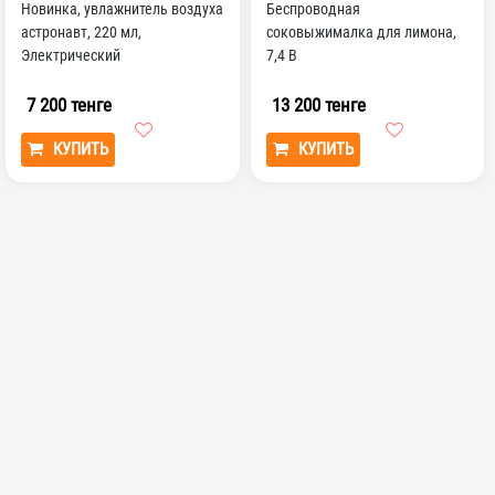
Новинка, увлажнитель воздуха
Беспроводная
астронавт, 220 мл,
соковыжималка для лимона,
Электрический
7,4 В
фотодиффузор, красочный
фотолюми...
7 200 тенге
13 200 тенге
КУПИТЬ
КУПИТЬ