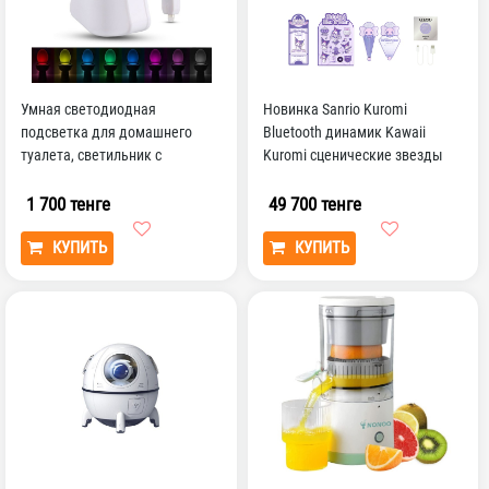
Умная светодиодная
Новинка Sanrio Kuromi
подсветка для домашнего
Bluetooth динамик Kawaii
туалета, светильник с
Kuromi сценические звезды
пассивным ИК датчиком
динамик аниме Soundbo...
движени...
1 700 тенге
49 700 тенге
КУПИТЬ
КУПИТЬ