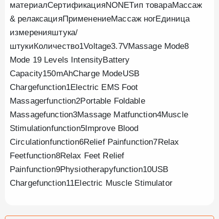
материалСертификацияNONEТип товараМассаж
& релаксацияПрименениеМассаж ногЕдиница
измеренияштука/
штукиКоличество1Voltage3.7VMassage Mode8
Mode 19 Levels IntensityBattery
Capacity150mAhCharge ModeUSB
Chargefunction1Electric EMS Foot
Massagerfunction2Portable Foldable
Massagefunction3Massage Matfunction4Muscle
Stimulationfunction5Improve Blood
Circulationfunction6Relief Painfunction7Relax
Feetfunction8Relax Feet Relief
Painfunction9Physiotherapyfunction10USB
Chargefunction11Electric Muscle Stimulator