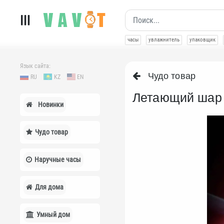
часы
увлажнитель
упаковщик
Язык сайта:
Чудо товар
RU
KZ
EN
Летающий шар 
Новинки
Чудо товар
Наручные часы
Для дома
Умный дом