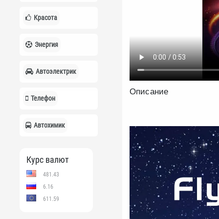
Красота
Энергия
Автоэлектрик
Описание
Телефон
Автохимик
Курс валют
481.43
6.16
611.59