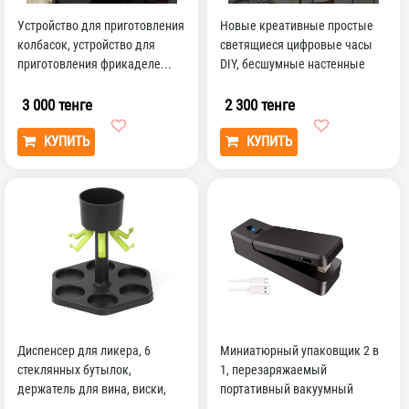
Устройство для приготовления
Новые креативные простые
колбасок, устройство для
светящиеся цифровые часы
приготовления фрикаделе...
DIY, бесшумные настенные
часы для учебы, гос...
3 000 тенге
2 300 тенге
КУПИТЬ
КУПИТЬ
Диспенсер для ликера, 6
Миниатюрный упаковщик 2 в
стеклянных бутылок,
1, перезаряжаемый
держатель для вина, виски,
портативный вакуумный
пива, инструменты для п...
Термоупаковщик и резак для