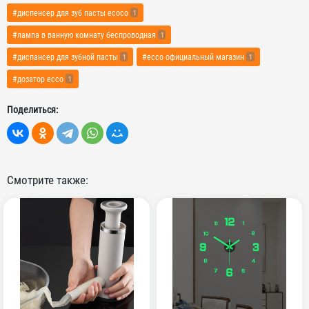
#диспенсер для зуб пасты ecoco
1
#лампа в ванную комнату беспроводная
1
#диспансер для зубной пасты
#ecco официальный магазин
1
1
#дозатор ecco
1
Поделиться:
Смотрите также: