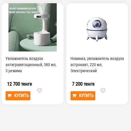
Увлажнитель воздуха
Новинка, увлажнитель воздуха
антигравитационный, 580 мл,
астронавт, 220 мл,
3 режима
Электрический
фотодиффузор, красочный
фотолюми...
12 700 тенге
7 200 тенге
КУПИТЬ
КУПИТЬ