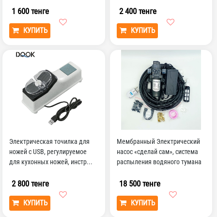
п...
1 600 тенге
2 400 тенге
КУПИТЬ
КУПИТЬ
Электрическая точилка для
Мембранный Электрический
ножей с USB, регулируемое
насос «сделай сам», система
для кухонных ножей, инстр...
распыления водяного тумана
9 м, 6 насадок
2 800 тенге
18 500 тенге
КУПИТЬ
КУПИТЬ