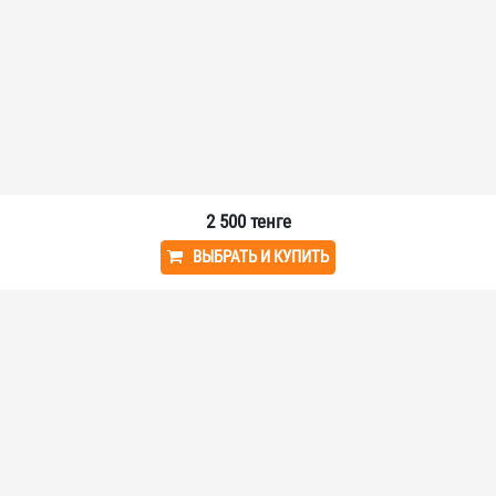
2 500
тенге
ВЫБРАТЬ И КУПИТЬ
Мы в социальных сетях:
VAVELLIT - ПОКУПАЙТЕ ЛЕГКО!
У нас вы найдете часы, электронику и многое другое - все, что нужно