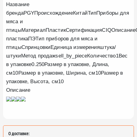
Название
брендаPGYПроисхождениеКитайТипПриборы для
мяса и
птицыМатериалПластикСертификацияCIQОписание
пластикаПЭТип приборов для мяса и
птицыСпринцовкиЕдиница измеренияштука/
штукиМетод продажsell_by_pieceКоличество1Вес
в упаковке0.250Размер в упаковке, Длина,
см10Размер в упаковке, Ширина, см10Размер в
упаковке, Высота, см10
Описание
О доставке: