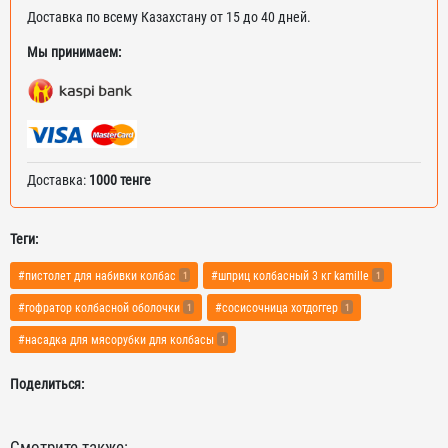
Доставка по всему Казахстану от 15 до 40 дней.
Мы принимаем:
Доставка:
1000 тенге
Теги:
#пистолет для набивки колбас
#шприц колбасный 3 кг kamille
1
1
#гофратор колбасной оболочки
#сосисочница хотдоггер
1
1
#насадка для мясорубки для колбасы
1
Поделиться:
Смотрите также: