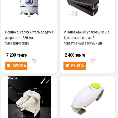
Новинка, увлажнитель воздуха
Миниатюрный упаковщик 2 в
астронавт, 220 мл,
1, перезаряжаемый
Электрический
портативный вакуумный
фотодиффузор, красочный
Термоупаковщик и резак для
фотолюми...
п...
7 200 тенге
2 400 тенге
КУПИТЬ
КУПИТЬ