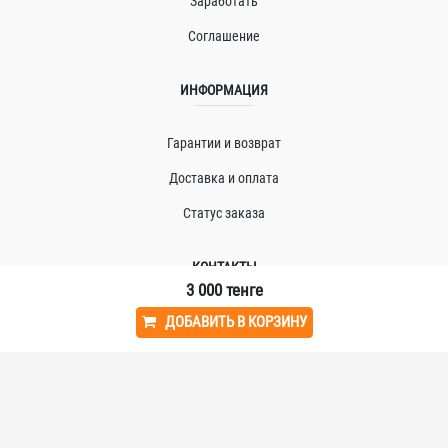
Заработать
Соглашение
ИНФОРМАЦИЯ
Гарантии и возврат
Доставка и оплата
Статус заказа
КОНТАКТЫ
3 000
тенге
ИП «ВAВЕЛЛИT» (930223201561) г.Тараз, Сулейманова 16
ДОБАВИТЬ В КОРЗИНУ
support@vavellit.com
+7 777 141-8008