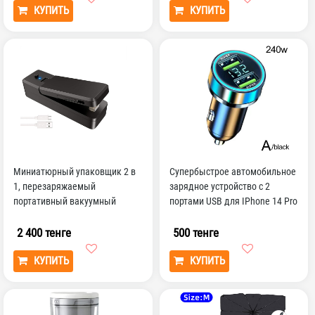
КУПИТЬ
КУПИТЬ
Миниатюрный упаковщик 2 в
Супербыстрое автомобильное
1, перезаряжаемый
зарядное устройство с 2
портативный вакуумный
портами USB для IPhone 14 Pro
Термоупаковщик и резак для
Max 13 12 11 ...
п...
2 400 тенге
500 тенге
КУПИТЬ
КУПИТЬ