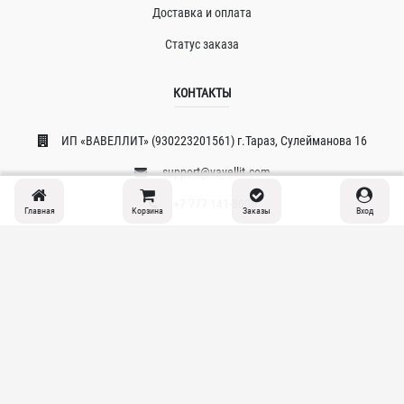
Доставка и оплата
Статус заказа
КОНТАКТЫ
ИП «ВAВЕЛЛИT» (930223201561) г.Тараз, Сулейманова 16
support@vavellit.com
+7 777 141-8008
Главная
Корзина
Заказы
Вход
© 2026 Copyright:
VAVELLIT.COM
Политика конфиденциальности