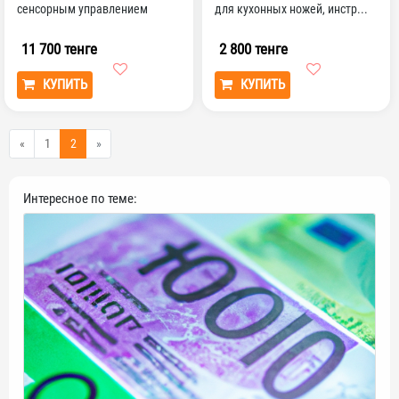
сенсорным управлением
для кухонных ножей, инстр...
11 700 тенге
2 800 тенге
КУПИТЬ
КУПИТЬ
«
1
2
»
Интересное по теме: