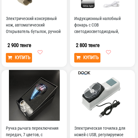
Электрический консервный
Индукционный налобный
нож, автоматический
фонарь с COB
Открыватель бутылок, ручной
светодиосветодиодный,
консервный нож
головсветильник фонарь с
зарядкой чер...
2 900 тенге
2 800 тенге
КУПИТЬ
КУПИТЬ
Ручка рычага переключения
Электрическая точилка для
передач, 7 цветов, с
ножей с USB, регулируемое