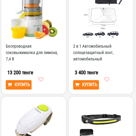
Беспроводная
2 в 1 Автомобильный
соковыжималка для лимона,
солнцезащитный зонт,
7,4 В
автомобильный
солнцезащитный зонт, зонт,
летняя интер...
13 200 тенге
3 400 тенге
КУПИТЬ
КУПИТЬ